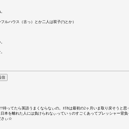
ね。
フルハウス（古っ）とか二人は双子(?)とか）
い。
せ。
!!!待ってたら英語うまくならなぃの。ｴﾘｶは最初の2ヶ月いま取り戻そうと
から先に日本を離れた人には負けられなぃっていぅのすごくあってプレッシャー背
ださぃ☆