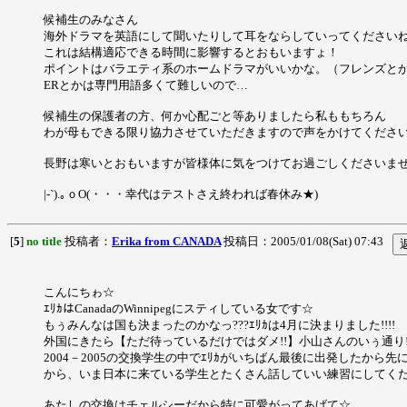
候補生のみなさん
海外ドラマを英語にして聞いたりして耳をならしていってください
これは結構適応できる時間に影響するとおもいますょ！
ポイントはバラエティ系のホームドラマがいいかな。（フレンズとか
ERとかは専門用語多くて難しいので…
候補生の保護者の方、何か心配ごと等ありましたら私ももちろん
わが母もできる限り協力させていただきますので声をかけてくださ
長野は寒いとおもいますが皆様体に気をつけてお過ごしくださいま
|-`).｡ｏO(・・・幸代はテストさえ終われば春休み★)
[
5
]
no title
投稿者：
Erika from CANADA
投稿日：2005/01/08(Sat) 07:43
こんにちゎ☆
ｴﾘｶはCanadaのWinnipegにスティしている女です☆
もぅみんなは国も決まったのかなっ???ｴﾘｶは4月に決まりました!!!!
外国にきたら【ただ待っているだけではダメ!!】小山さんのいぅ通り
2004－2005の交換学生の中でｴﾘｶがいちばん最後に出発した
から、いま日本に来ている学生とたくさん話していい練習にしてく
あたしの交換はチェルシーだから特に可愛がってあげて☆