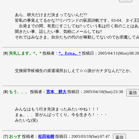
あら、耕大だけまだ決まってないんだ??
皆私の事覚えてるかな??リバウンドの荻原詩帆です。03-04、タイ
出発までの間、有意にすごしてね!!っていう私は行く前のことはあ
聞きたい事、話したい事、気軽にメールしてね!!
それではみなさま。自分たちの代のが稼動してないのでお邪魔して
[
9
]
失礼します。*。*
投稿者：
*。Erica。*
投稿日：2005/04/11(Mon) 08:2
交換留学候補生の派遣場所おしえて☆☆誰がカナダなんだ?とか。
[
8
]
もう、、、
投稿者：
宮本 耕大
投稿日：2005/04/10(Sun) 23:38
みんなはもう行き先決まったみたいやね！！！
まぁ、、、皆がんばってくり。今を生きろ！・・・
みたいな(笑)
[
7
]
おっす
投稿者：
松田祐樹
投稿日：2005/03/19(Sat) 07:47