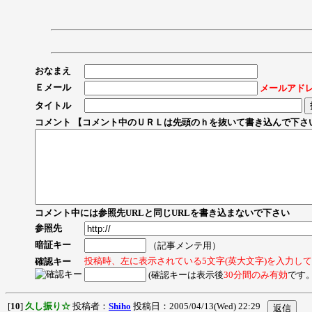
おなまえ
Ｅメール
メールアド
タイトル
コメント 【コメント中のＵＲＬは先頭のｈを抜いて書き込んで下さ
コメント中には参照先URLと同じURLを書き込まないで下さい
参照先
暗証キー
（記事メンテ用）
投稿時、左に表示されている5文字(英大文字)を入力し
確認キー
(確認キーは表示後
30分間のみ有効
です。
[
10
]
久し振り☆
投稿者：
Shiho
投稿日：2005/04/13(Wed) 22:29