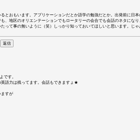
いるとおもいます。アプリケーションだとか語学の勉強だとか。出発前に日本
でも、地区のオリエンテーションでもロータリーの会合でも会話のネタになり
いたって事の無いように（笑）しっかり知っておいてほしいと思います。じゃ
きよです。
の英語力は残ってます。会話もできますょ★
いますが