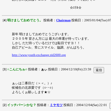
☆ｴﾘｶ☆
[
4
]
明けましておめでとう。
投稿者：
Chairman
投稿日：2005/01/04(Tue) 0
新年 明けましておめでとうございます。
２００５年 皆さん方には 最大の幸運が待っています。
しかし だだ待っているだけでは駄目ですヨ！！
自己アピール、常にスマイル、協調、がんばろう。
http://www.youth-exchange.rid2600.org
[
3
]
○こんにちゎ○
投稿者：
ぁぃ
投稿日：2004/12/10(Fri) 23:59
ぁぃは二番目だ（＞＜。）♪
候補生の北原愛です（○･･○）
よろしくぉ願ぃします★☆
[
2
]
イッチバーンかな？
投稿者：
ミヤモツ
投稿日：2004/12/04(Sat) 22:01