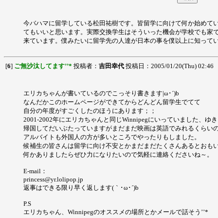
今バハマに留学している松田祐樹です。皆留学に向けて何か始めて
てもいいと思います。実際交換学生はそういった機会が学校でも家
来ています。僕みたいに留学先の人達が日本の事を僕以上に知って
[
6
]
ご無沙汰してます’’*
投稿者：
吉田幸代
投稿日：2005/01/20(Thu) 02:46
エリカちゃんが書いているのでこっそり書きます|ω･´)b
なんだかこのホームページができてからどんどん留学生でてて
自分の年度がすごくしたのほうにあります；；
2001-2002年にエリカちゃんと同じWinnipegにいっていました、ゆ
帰国してだいぶたっていますがまだまだ映画は英語でみれるくらい
アルバイトも外国人の方が多いところでやったりもしました。
候補生の皆さんは留学に向け不安とかまだまだたくさんあるとおも
何かありましたらぜひ力になりたいので気軽に連絡くださいね～。
E-mail：
princess@yr.lolipop.jp
返事はできる限り早く返します(｀･ω･´)b
P.S
エリカちゃん、Winnipegのオススメの場所とかメールで話そう’’*