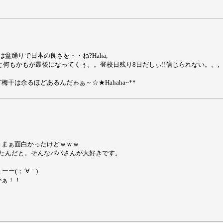
は盆踊りで日本の良さを・・ね?Haha;
こと何もかもが最後になってくぅ。。登校日残り8日だしぃ!!信じられない。。
は余るほどあるんだゎぁ～☆★Hahaha~**
。まぁ面白かったけどｗｗｗ
たんだと。そんなパパさんが大好きです。
ーー(；´∀｀)
かぁ！！