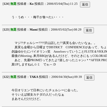
[
124
]
無題
投稿者：
Ko
投稿日：2006/05/04(Thu) 11:25
う・うめ・・・梅干が食べたい・・・
[
123
]
無題
投稿者：
Mami
投稿日：2006/05/02(Tue) 08:29
マジ?!チェルシー??!!!沢山話した??真実も会いたいなぁ。。
真実も金曜から日曜までDISTRICT CONFIDENCEがあって
勿論ゆかたにバイオリン♪笑 AnneloesっていうことFLUTE＆V
最後のMeeting..来月BBQがあるんだけど、そのときにもぅCOLO
あと、先週PROM行ってきたよ!!楽しかったニャン♪＊*AFTER P
真UPしますねん☆ミ でゎ～:D
[
122
]
無題
投稿者：
TAKA
投稿日：2006/04/30(Sun) 09:39
今日オリエンで日本にいたチェルシーに会った。
そういえば彼女カナダの人だったなぁ
まあそんだけだけど。