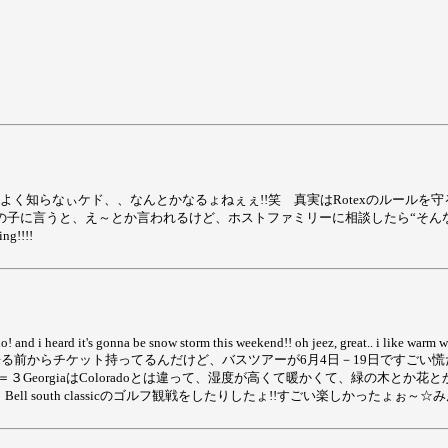
よく知らなぃケド、、なんとかなるょねぇぇ!!笑 真実はRotexのルールを守る
子に言うと、え～とか言われるけど、ホストファミリーに相談したら“そんなの全
!!!!
 and i heard it's gonna be snow storm this weekend!! oh jeez, great.. i like warm w
来る前からチケット持ってるんだけど、バスツアーが6月4日－19日ですごい慌
たよ＝３GeorgiaはColoradoとは違って、湿度が高くて暖かくて、緑の
たり、Bell south classicのゴルフ観戦をしたりしたょ!!すごい楽しかったょぉ