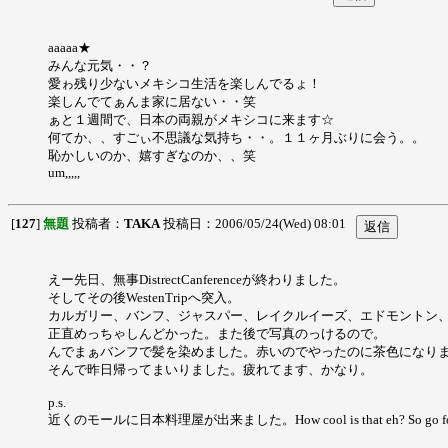
aaaaa★
みんな元気・・？
愛ゎ残り少ないメキシコ生活を楽しんでるょ！
楽しんでてぁんま家に居ない・・笑
ぁと１週間で、日本の両親がメキシコに来ます☆
何てか、、すごぃ不思議な気持ち・・。１１ヶ月ぶりに会う。。
恥かしいのか、嬉すぎなのか、、笑
um,,,,,
[
127
]
無題
投稿者：
TAKA
投稿日：2006/05/24(Wed) 08:01
えー先日、無事DistrectCanferenceが終わりました。
そしてその後WestenTripへ突入。
カルガリー、バンフ、ジャスパー、レイクルイーズ、エドモントン
正直めっちゃしんどかった。また後で写真のっけるので。
んでまぁバンフで髪を染めました。赤いのでやったのに茶色になり
そんで昨日帰ってまいりました。疲れてます、かなり。
p.s.
近くのモールに日本料理屋が出来ました。How cool is that eh? So go for it 