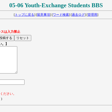
05-06 Youth-Exchange Students BBS
[
トップに戻る
] [
留意事項
] [
ワード検索
] [
過去ログ
] [
管理用
]
レスは入力禁止
い。】
てください。
)