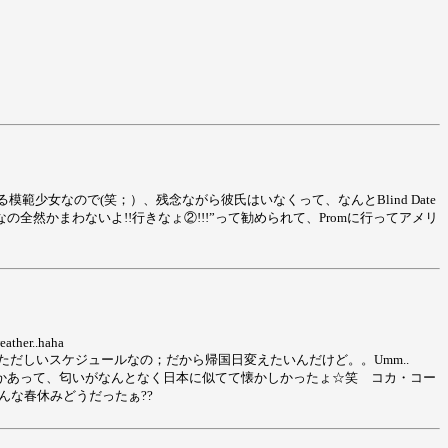
模範少女なので(笑；）、残念ながら彼氏はいなくって、なんとBlind Date
然かまわないよ!!行きなょ②!!!”って勧められて、Promに行ってアメリ
eather..haha
ただしいスケジュールなの；だから帰国日変えたいんだけど。。Umm..
木とか花とかあって、匂いがなんとなく日本に似てて懐かしかったょ☆笑 コカ・コー
～☆みんな春休みどうだったぁ??