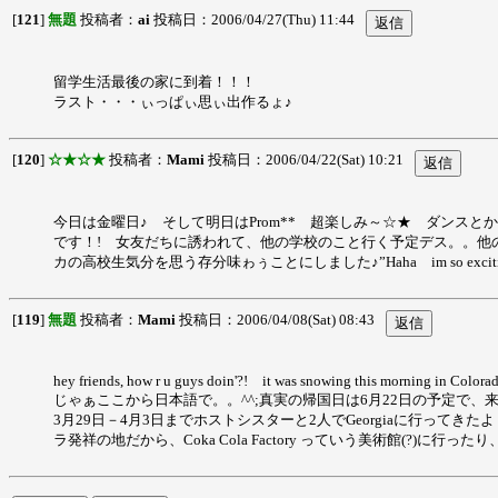
[
121
]
無題
投稿者：
ai
投稿日：2006/04/27(Thu) 11:44
留学生活最後の家に到着！！！
ラスト・・・ぃっぱぃ思ぃ出作るょ♪
[
120
]
☆★☆★
投稿者：
Mami
投稿日：2006/04/22(Sat) 10:21
今日は金曜日♪ そして明日はProm** 超楽しみ～☆★ ダンスとか
です！! 女友だちに誘われて、他の学校のこと行く予定デス。。他の
カの高校生気分を思う存分味ゎぅことにしました♪”Haha im so exciting
[
119
]
無題
投稿者：
Mami
投稿日：2006/04/08(Sat) 08:43
hey friends, how r u guys doin'?! it was snowing this morning in Colorado!
じゃぁここから日本語で。。^^;真実の帰国日は6月22日の予定で、
3月29日－4月3日までホストシスターと2人でGeorgiaに行ってき
ラ発祥の地だから、Coka Cola Factory っていう美術館(?)に行っ