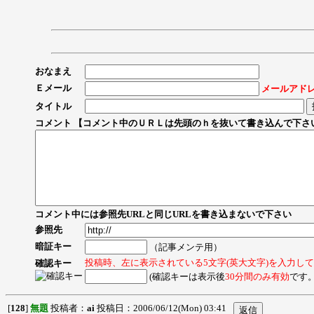
おなまえ
Ｅメール
メールアド
タイトル
コメント 【コメント中のＵＲＬは先頭のｈを抜いて書き込んで下さ
コメント中には参照先URLと同じURLを書き込まないで下さい
参照先
暗証キー
（記事メンテ用）
投稿時、左に表示されている5文字(英大文字)を入力し
確認キー
(確認キーは表示後
30分間のみ有効
です。
[
128
]
無題
投稿者：
ai
投稿日：2006/06/12(Mon) 03:41