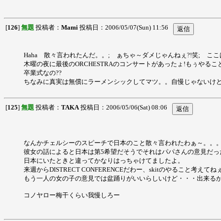
[
126
]
無題
投稿者：
Mami
投稿日：2006/05/07(Sun) 11:56
Haha 散々言われたんだ。。; ぁちゃ～ダメじゃんねぇ?!笑; ここ
木曜の夜に最後のORCHESTRAのコンサートがあったょ!もぅやる
卒業式なの??
ちなみに真実は無償にラーメンシックしてマツ。。自慢じゃないけど梅干
[
125
]
無題
投稿者：
TAKA
投稿日：2006/05/06(Sat) 08:06
なんかチェルシーのスピーチで日本のこと散々言われたわぁ～。。
彼女の話によると日本は第5希望だそうでそれはパパさんの意見だっ
日本にいたときと違ってかなりはっちゃけてましたよ。
来週からDISTRECT CONFERENCEだわー、skitのやること考えてねぇ
もう一人の女の子の意見では盆踊りがいいらしいけど・・・出来る
コノヤロー梅干くらい我慢しろー