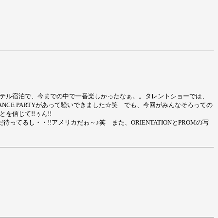
めてのホテル宿泊で、今までの中で一番楽しかったなぁ。。タレントショーでは、
DANCE PARTYがあって騒いできました☆笑 でも、今回がみんなそろっての
を信じて!!ぅん!!
てるし・・!!アメリカだゎ～♪笑 また、ORIENTATIONとPROMの写