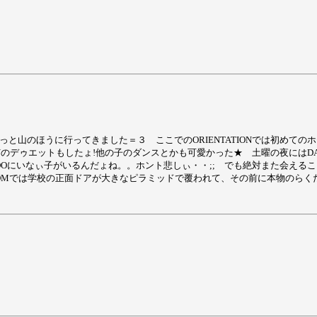
、ちょっと山のほうに行ってきました＝３ ここでのORIENTATIONでは初
IOLINのデゥエットもしたょ!他の子のダンスとかも可愛かった★ 土曜の夜には
RADOにいなぃ子がいるんだょね。。ホント悲しぃ・・;; でも絶対また会えること
ROMでは学校の正面ドアが大きなピラミッドで覆われて、その前に本物のらくだ待っ